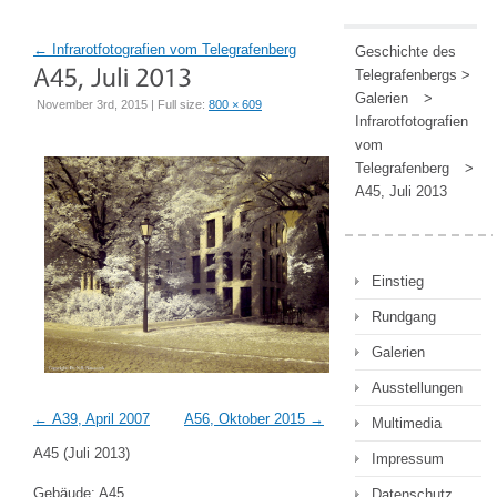
←
Infrarotfotografien vom Telegrafenberg
Geschichte des
Telegrafenbergs
>
Galerien
>
November 3rd, 2015 | Full size:
800 × 609
Infrarotfotografien
vom
Telegrafenberg
>
A45, Juli 2013
Einstieg
Rundgang
Galerien
Ausstellungen
A39, April 2007
A56, Oktober 2015
Multimedia
A45 (Juli 2013)
Impressum
Gebäude: A45
Datenschutz