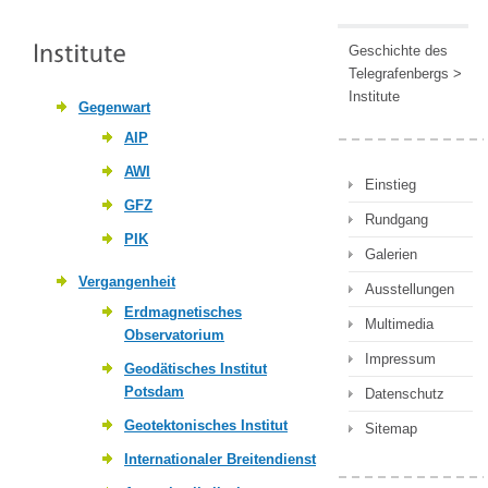
Geschichte des
Telegrafenbergs
>
Institute
Gegenwart
AIP
AWI
Einstieg
GFZ
Rundgang
PIK
Galerien
Vergangenheit
Ausstellungen
Erdmagnetisches
Multimedia
Observatorium
Impressum
Geodätisches Institut
Potsdam
Datenschutz
Geotektonisches Institut
Sitemap
Internationaler Breitendienst