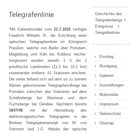
Geschichte des
Telegrafenbergs
>
Ereignisse
>
“Mit Kabinettsorder vom
21.7.1832
verfügte
Telegrafenlinie
Friedrich Wilhelm III. die Errichtung einer
optischen Telegraphenlinie im Königreich
Preußen, welche von Berlin über Potsdam,
Magdeburg und Köln bis Koblenz reichte.
Einstieg
Insgesamt wurden, jeweils 1 ½ bis 2
Rundgang
preußische Landmeilen (11,3 bis 15,1 km)
voneinander entfernt, 61 Stationen errichtet.
Galerien
Die vierte befand sich auf dem so zu seinem
Ausstellungen
Namen gekommenen Telegraphen-Berge bei
Potsdam zwischen den Stationen auf dem
Multimedia
Schäferberge bei Wannsee und dem
Fuchsberge bei Glindow. Nachdem bereits
Impressum
1847/48
mit der Herstellung des
Datenschutz
elektromagnetischen Telegraphen in der
Berliner Telegraphenanstalt von W. von
Sitemap
Siemens und J.G. Halske der optische