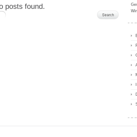
o posts found.
Ges
Win