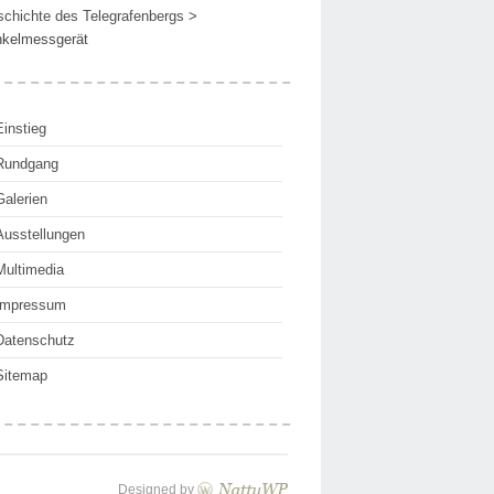
chichte des Telegrafenbergs
>
kelmessgerät
Einstieg
Rundgang
Galerien
Ausstellungen
Multimedia
Impressum
Datenschutz
Sitemap
Designed by