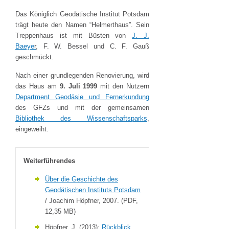
Das Königlich Geodätische Institut Potsdam
trägt heute den Namen “Helmerthaus”. Sein
Treppenhaus ist mit Büsten von
J. J.
Baeye
r
, F. W. Bessel und C. F. Gauß
geschmückt.
Nach einer grundlegenden Renovierung, wird
das Haus am
9. Juli 1999
mit den Nutzern
Department Geodäsie und Fernerkundung
des GFZs und mit der gemeinsamen
Bibliothek des Wissenschaftsparks
,
eingeweiht.
Weiterführendes
Über die Geschichte des
Geodätischen Instituts Potsdam
/ Joachim Höpfner, 2007. (PDF,
12,35 MB)
Höpfner, J. (2013):
Rückblick