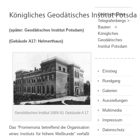
Geschichte des
Telegrafenbergs
>
Bauten
>
(später: Geodätisches Institut Potsdam)
Königliches
Geodätisches
(Gebäude A17: Helmerthaus)
Institut Potsdam
Einstieg
Rundgang
Galerien
Ausstellungen
Multimedia
Geodätisches Institut 1889-91 Gebäude A 17
Impressum
Das “Promemoria betreffend die Organisation
Datenschutz
eines Instituts für höhere Meßkunde” verfaßt