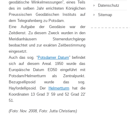
geodätische Winkelmessungen”, eines Teils
Datenschutz
des im selben Jahr errichteten Königlichen
Preussischen Geodätischen Instituts auf
Sitemap
dem Telegrafenberg zu Potsdam.
Eine Aufgabe der Geodäsie war der
Zeitdienst. Zu diesem Zweck wurden in den
Meridianhäusern Sternendurchgänge
beobachtet und zur exakten Zeitbestimmung
eingesetzt.
Auch das sog. “
Potsdamer Datum
” befindet
sich auf diesem Areal. 1950 wurde das
Europäische Datum ED50 eingeführt mit
Potsdam/Helmertturm als Zentralpunkt.
Bezugsellipsoid wurde das sog.
Hayfordellipsoid. Der
Helmertturm
hat die
Koordinaten 13 Grad 3′ 59 und 52 Grad 22′
51.
(Foto: Nov. 2008, Foto: Jutta Christians)