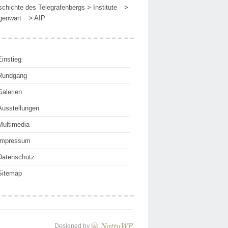
chichte des Telegrafenbergs
>
Institute
>
genwart
>
AIP
Einstieg
Rundgang
Galerien
Ausstellungen
Multimedia
Impressum
Datenschutz
Sitemap
Designed by