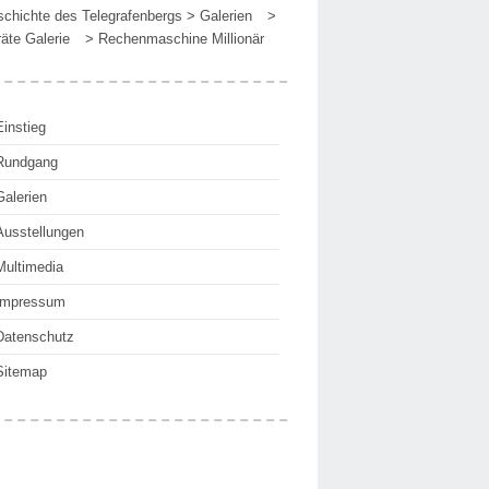
chichte des Telegrafenbergs
>
Galerien
>
äte Galerie
>
Rechenmaschine Millionär
Einstieg
Rundgang
Galerien
Ausstellungen
Multimedia
Impressum
Datenschutz
Sitemap