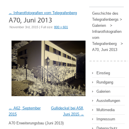
←
Infrarotfotografien vom Telegrafenberg
Geschichte des
Telegrafenbergs
>
Galerien
>
November 3rd, 2015 | Full size:
800 × 601
Infrarotfotografien
vom
Telegrafenberg
>
A70, Juni 2013
Einstieg
Rundgang
Galerien
Ausstellungen
A62, September
Gullideckel bei A58,
Multimedia
2015
Juni 2015
Impressum
A70 Erweiterungsbau (Juni 2013)
Datenschutz