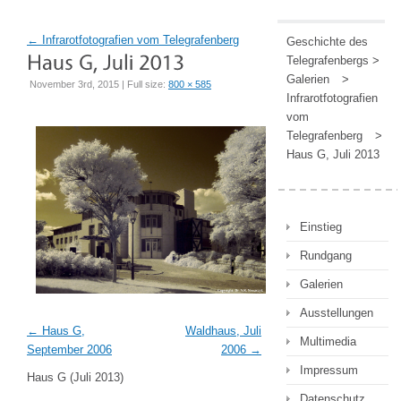
←
Infrarotfotografien vom Telegrafenberg
Geschichte des
Telegrafenbergs
>
Galerien
>
November 3rd, 2015 | Full size:
800 × 585
Infrarotfotografien
vom
Telegrafenberg
>
Haus G, Juli 2013
Einstieg
Rundgang
Galerien
Ausstellungen
Haus G,
Waldhaus, Juli
Multimedia
September 2006
2006
Impressum
Haus G (Juli 2013)
Datenschutz