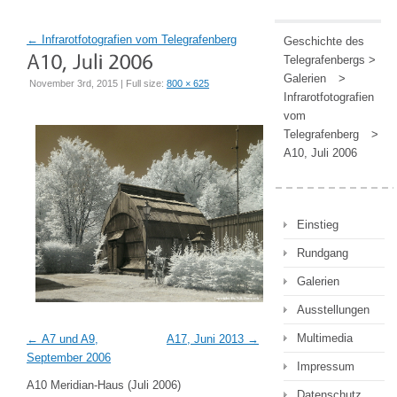
←
Infrarotfotografien vom Telegrafenberg
Geschichte des
Telegrafenbergs
>
Galerien
>
November 3rd, 2015 | Full size:
800 × 625
Infrarotfotografien
vom
Telegrafenberg
>
A10, Juli 2006
Einstieg
Rundgang
Galerien
Ausstellungen
Multimedia
A7 und A9,
A17, Juni 2013
September 2006
Impressum
A10 Meridian-Haus (Juli 2006)
Datenschutz