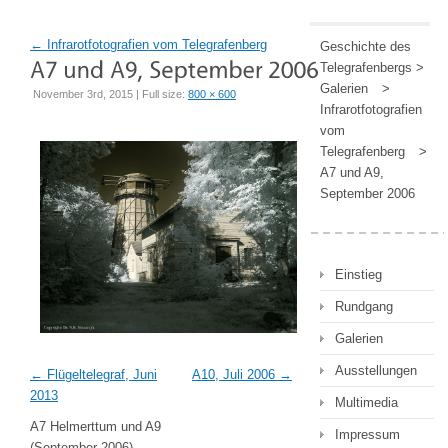
←
Infrarotfotografien vom Telegrafenberg
Geschichte des
Telegrafenbergs
>
Galerien
>
November 3rd, 2015 | Full size:
800 × 600
Infrarotfotografien
vom
Telegrafenberg
>
A7 und A9,
September 2006
Einstieg
Rundgang
Galerien
Ausstellungen
Flügeltelegraf, Juni
A10, Juli 2006
2013
Multimedia
A7 Helmerttum und A9
Impressum
(September 2006)