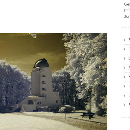
Ges
Inf
Jun