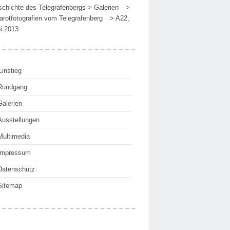
chichte des Telegrafenbergs
>
Galerien
>
rarotfotografien vom Telegrafenberg
>
A22,
i 2013
Einstieg
Rundgang
Galerien
Ausstellungen
Multimedia
Impressum
Datenschutz
Sitemap